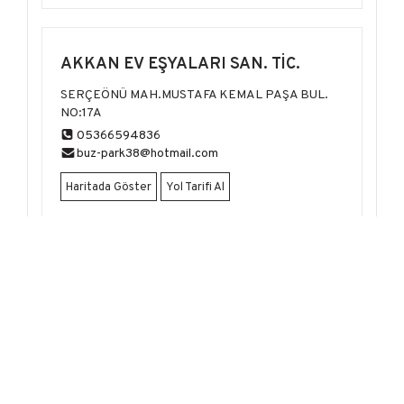
AKKAN EV EŞYALARI SAN. TİC.
SERÇEÖNÜ MAH.MUSTAFA KEMAL PAŞA BUL.
NO:17A
05366594836
buz-park38@hotmail.com
Haritada Göster
Yol Tarifi Al
AKTAŞ ÇEYİZİM
KARŞIYAKA M. ADNAN MNDERES BL.OSMANLI
SİTESİ
05452910686
husrevaktas07@gmail.com
Haritada Göster
Yol Tarifi Al