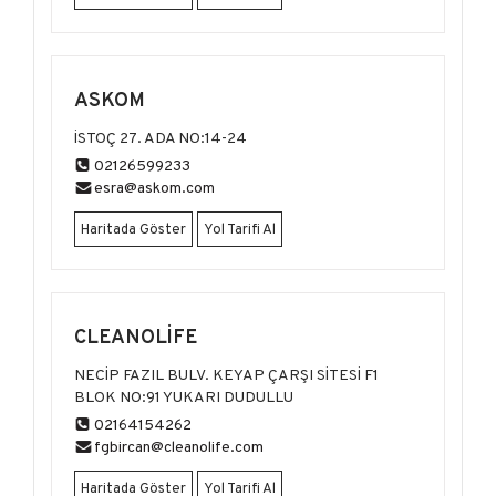
ASKOM
İSTOÇ 27. ADA NO:14-24
02126599233
esra@askom.com
Haritada Göster
Yol Tarifi Al
CLEANOLİFE
NECİP FAZIL BULV. KEYAP ÇARŞI SİTESİ F1
BLOK NO:91 YUKARI DUDULLU
02164154262
fgbircan@cleanolife.com
Haritada Göster
Yol Tarifi Al