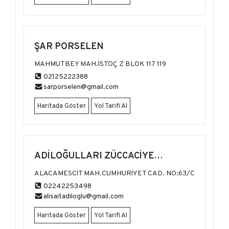
ŞAR PORSELEN
MAHMUTBEY MAH.İSTOÇ Z BLOK 117 119
02125222388
sarporselen@gmail.com
Haritada Göster
Yol Tarifi Al
ADİLOĞULLARI ZÜCCACİYE
MAĞAZALARI
ALACAMESCİT MAH.CUMHURİYET CAD. NO:63/C
02242253498
alisaitadiloglu@gmail.com
Haritada Göster
Yol Tarifi Al