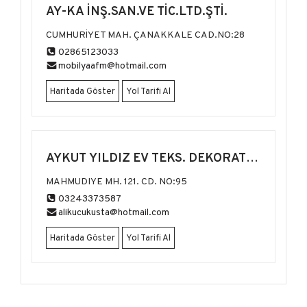
AY-KA İNŞ.SAN.VE TİC.LTD.ŞTİ.
CUMHURİYET MAH. ÇANAKKALE CAD.NO:28
02865123033
mobilyaafm@hotmail.com
Haritada Göster
Yol Tarifi Al
AYKUT YILDIZ EV TEKS. DEKORATİF
ÜRÜNLER
MAHMUDIYE MH. 121. CD. NO:95
03243373587
alikucukusta@hotmail.com
Haritada Göster
Yol Tarifi Al