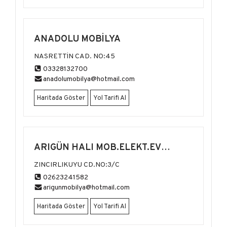
ANADOLU MOBİLYA
NASRETTİN CAD. NO:45
03328132700
anadolumobilya@hotmail.com
Haritada Göster
Yol Tarifi Al
ARIGÜN HALI MOB.ELEKT.EV
ALETLERİ
ZINCIRLIKUYU CD.NO:3/C
02623241582
arigunmobilya@hotmail.com
Haritada Göster
Yol Tarifi Al