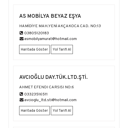
AS MOBİLYA BEYAZ EŞYA
HAMİDİYE MAH.YENİ AKÇAKOCA CAD. NO:13
03805120183
asmobilyamurat@hotmail.com
Haritada Göster
Yol Tarifi Al
AVCIOĞLU DAY.TÜK.LTD.ŞTİ.
AHMET EFENDI CARSISI NO:6
03323516511
avcioglu_ltd.sti@hotmail.com
Haritada Göster
Yol Tarifi Al