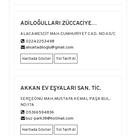
ADİLOĞULLARI ZÜCCACİYE
MAĞAZALARI
ALACAMESCİT MAH.CUMHURİYET CAD. NO:63/C
02242253498
alisaitadiloglu@gmail.com
Haritada Göster
Yol Tarifi Al
AKKAN EV EŞYALARI SAN. TİC.
SERÇEÖNÜ MAH.MUSTAFA KEMAL PAŞA BUL.
NO:17A
05366594836
buz-park38@hotmail.com
Haritada Göster
Yol Tarifi Al