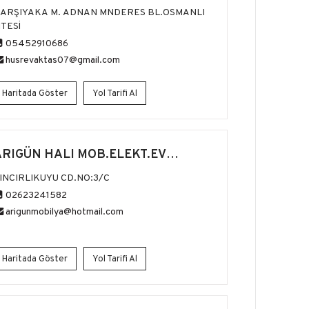
ARŞIYAKA M. ADNAN MNDERES BL.OSMANLI
İTESİ
05452910686
husrevaktas07@gmail.com
Haritada Göster
Yol Tarifi Al
ARIGÜN HALI MOB.ELEKT.EV
ALETLERİ
INCIRLIKUYU CD.NO:3/C
02623241582
arigunmobilya@hotmail.com
Haritada Göster
Yol Tarifi Al