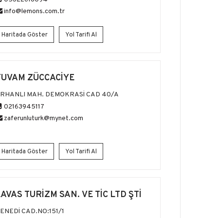
info@lemons.com.tr
Haritada Göster
Yol Tarifi Al
YUVAM ZÜCCACİYE
RHANLI MAH. DEMOKRASİ CAD 40/A
02163945117
zaferunluturk@mynet.com
Haritada Göster
Yol Tarifi Al
LAVAS TURİZM SAN. VE TİC LTD ŞTİ
ENEDİ CAD.NO:151/1