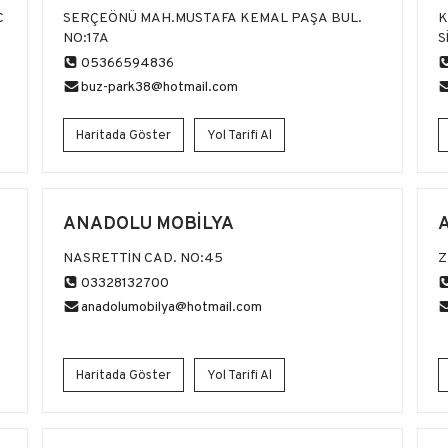
C
SERÇEÖNÜ MAH.MUSTAFA KEMAL PAŞA BUL.
K
NO:17A
S
05366594836
buz-park38@hotmail.com
Haritada Göster
Yol Tarifi Al
ANADOLU MOBİLYA
NASRETTİN CAD. NO:45
Z
03328132700
anadolumobilya@hotmail.com
Haritada Göster
Yol Tarifi Al