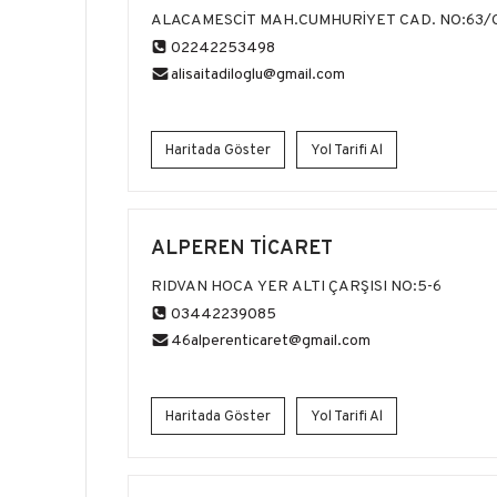
MAĞAZALARI
ALACAMESCİT MAH.CUMHURİYET CAD. NO:63/
02242253498
alisaitadiloglu@gmail.com
Haritada Göster
Yol Tarifi Al
ALPEREN TİCARET
RIDVAN HOCA YER ALTI ÇARŞISI NO:5-6
03442239085
46alperenticaret@gmail.com
Haritada Göster
Yol Tarifi Al