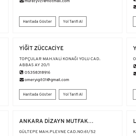
muratyvz1@hotmail.com
Haritada Göster
Yol Tarifi Al
YİĞİT ZÜCCACİYE
TOPÇULAR MAH.VALİ KONAĞI YOLU CAD.
O
ABBAS AY 20/1
05358318916
omeryigit01@gmail.com
Haritada Göster
Yol Tarifi Al
ANKARA DİZAYN MUTFAK
EKİPMANLARI
GÜLTEPE MAH.PLEVNE CAD.NO:61/52
K