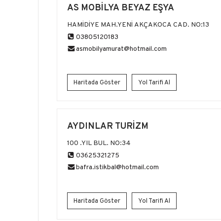
AS MOBİLYA BEYAZ EŞYA
HAMİDİYE MAH.YENİ AKÇAKOCA CAD. NO:13
03805120183
asmobilyamurat@hotmail.com
Haritada Göster
Yol Tarifi Al
AYDINLAR TURİZM
100 .YIL BUL. NO:34
03625321275
bafra.istikbal@hotmail.com
Haritada Göster
Yol Tarifi Al