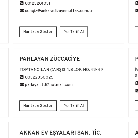
03123201031
cengiz@ankaradizaynmutfak.com.tr
Haritada Göster
Yol Tarifi Al
PARLAYAN ZÜCCACİYE
6
TOPTANCILAR ÇARŞISI 1.BLOK NO:48-49
İ
S
03322350025
parlayanltd@hotmail.com
Haritada Göster
Yol Tarifi Al
AKKAN EV EŞYALARI SAN. TİC.