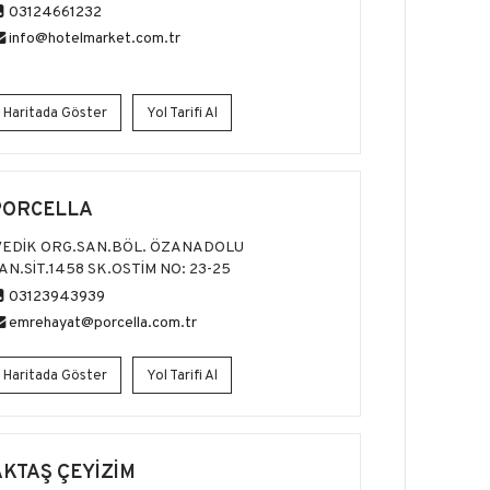
03124661232
info@hotelmarket.com.tr
Haritada Göster
Yol Tarifi Al
PORCELLA
VEDİK ORG.SAN.BÖL. ÖZANADOLU
AN.SİT.1458 SK.OSTİM NO: 23-25
03123943939
emrehayat@porcella.com.tr
Haritada Göster
Yol Tarifi Al
AKTAŞ ÇEYİZİM