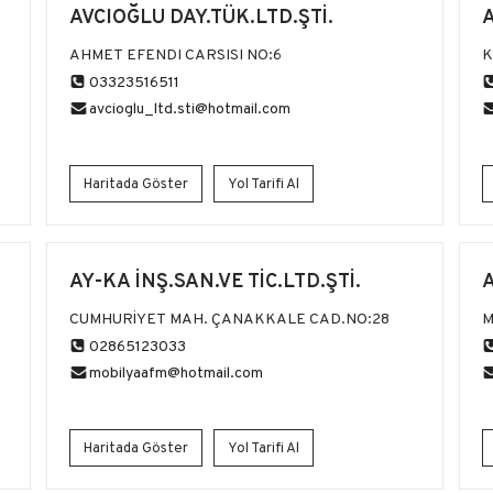
AVCIOĞLU DAY.TÜK.LTD.ŞTİ.
AHMET EFENDI CARSISI NO:6
K
03323516511
avcioglu_ltd.sti@hotmail.com
Haritada Göster
Yol Tarifi Al
AY-KA İNŞ.SAN.VE TİC.LTD.ŞTİ.
A
CUMHURİYET MAH. ÇANAKKALE CAD.NO:28
M
02865123033
mobilyaafm@hotmail.com
Haritada Göster
Yol Tarifi Al