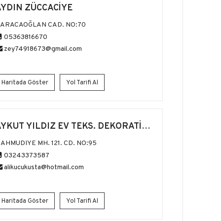
AYDIN ZÜCCACİYE
ARACAOĞLAN CAD. NO:70
05363816670
zey74918673@gmail.com
Haritada Göster
Yol Tarifi Al
YKUT YILDIZ EV TEKS. DEKORATİF
ÜRÜNLER
AHMUDIYE MH. 121. CD. NO:95
03243373587
alikucukusta@hotmail.com
Haritada Göster
Yol Tarifi Al