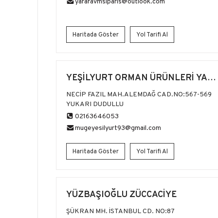
yararavmsiparis@outlook.com
Haritada Göster
Yol Tarifi Al
YEŞİLYURT ORMAN ÜRÜNLERİ YAPI
MALZ.
NECİP FAZIL MAH.ALEMDAĞ CAD.NO:567-569
YUKARI DUDULLU
02163646053
mugeyesilyurt93@gmail.com
Haritada Göster
Yol Tarifi Al
YÜZBAŞIOĞLU ZÜCCACİYE
ŞÜKRAN MH. İSTANBUL CD. NO:87