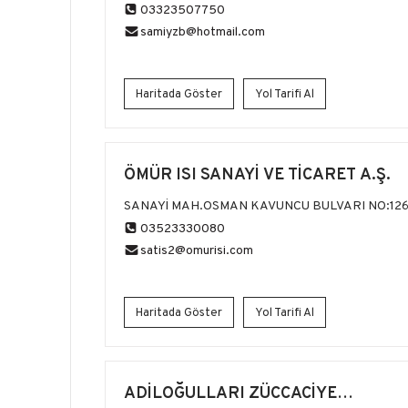
03323507750
samiyzb@hotmail.com
Haritada Göster
Yol Tarifi Al
ÖMÜR ISI SANAYİ VE TİCARET A.Ş.
SANAYİ MAH.OSMAN KAVUNCU BULVARI NO:12
03523330080
satis2@omurisi.com
Haritada Göster
Yol Tarifi Al
ADİLOĞULLARI ZÜCCACİYE