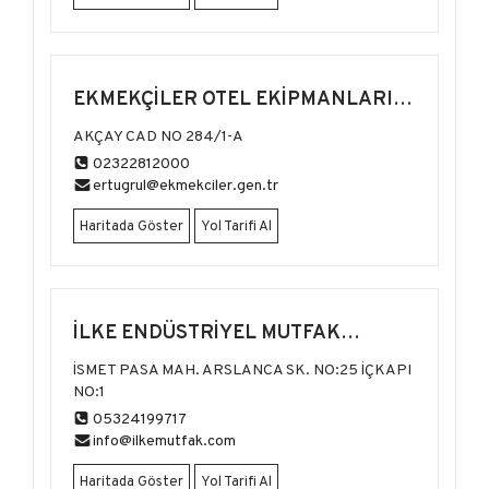
EKMEKÇİLER OTEL EKİPMANLARI
MUTFAK
AKÇAY CAD NO 284/1-A
02322812000
ertugrul@ekmekciler.gen.tr
Haritada Göster
Yol Tarifi Al
İLKE ENDÜSTRİYEL MUTFAK
EKİPMANLARI
İSMET PASA MAH. ARSLANCA SK. NO:25 İÇKAPI
NO:1
05324199717
info@ilkemutfak.com
Haritada Göster
Yol Tarifi Al