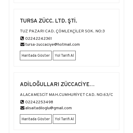
TURSA ZÜCC. LTD. ŞTİ.
TUZ PAZARI CAD. ÇÖMLEKÇİLER SOK. NO:3
02242242361
tursa-zuccaciye@hotmail.com
Haritada Göster
Yol Tarifi Al
ADİLOĞULLARI ZÜCCACİYE
MAĞAZALARI
ALACAMESCİT MAH.CUMHURİYET CAD. NO:63/C
02242253498
alisaitadiloglu@gmail.com
Haritada Göster
Yol Tarifi Al