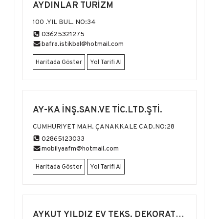
AYDINLAR TURİZM
100 .YIL BUL. NO:34
03625321275
bafra.istikbal@hotmail.com
Haritada Göster
Yol Tarifi Al
AY-KA İNŞ.SAN.VE TİC.LTD.ŞTİ.
CUMHURİYET MAH. ÇANAKKALE CAD.NO:28
02865123033
mobilyaafm@hotmail.com
Haritada Göster
Yol Tarifi Al
AYKUT YILDIZ EV TEKS. DEKORATİF