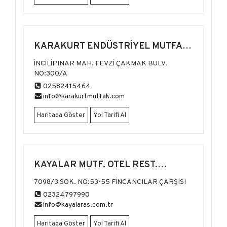
KARAKURT ENDÜSTRİYEL MUTFAK
EKİPMAN
İNCİLİPINAR MAH. FEVZİ ÇAKMAK BULV.
NO:300/A
02582415464
info@karakurtmutfak.com
Haritada Göster
Yol Tarifi Al
KAYALAR MUTF. OTEL REST.
EKİPMANL.
7098/3 SOK. NO:53-55 FİNCANCILAR ÇARŞISI
02324797990
info@kayalaras.com.tr
Haritada Göster
Yol Tarifi Al