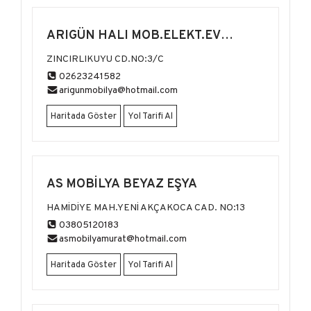
ARIGÜN HALI MOB.ELEKT.EV
ALETLERİ
ZINCIRLIKUYU CD.NO:3/C
02623241582
arigunmobilya@hotmail.com
Haritada Göster
Yol Tarifi Al
AS MOBİLYA BEYAZ EŞYA
HAMİDİYE MAH.YENİ AKÇAKOCA CAD. NO:13
03805120183
asmobilyamurat@hotmail.com
Haritada Göster
Yol Tarifi Al