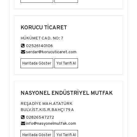
KORUCU TİCARET
HÜKÜMET CAD. NO: 7
02526140106
serdar@korucuticaret.com
Haritada Göster
Yol Tarifi Al
NASYONEL ENDÜSTRİYEL MUTFAK
REŞADİYE MAH.ATATÜRK
BULV.İST.KIS.R.BAHÇI 79 A
02826547272
info@nasyonelmutfak.com
Haritada Göster
Yol Tarifi Al