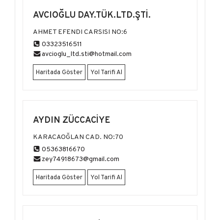
AVCIOĞLU DAY.TÜK.LTD.ŞTİ.
AHMET EFENDI CARSISI NO:6
03323516511
avcioglu_ltd.sti@hotmail.com
Haritada Göster
Yol Tarifi Al
AYDIN ZÜCCACİYE
KARACAOĞLAN CAD. NO:70
05363816670
zey74918673@gmail.com
Haritada Göster
Yol Tarifi Al