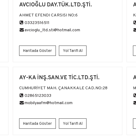
AVCIOĞLU DAY.TÜK.LTD.ŞTİ.
AHMET EFENDI CARSISI NO:6
K
03323516511
avcioglu_ltd.sti@hotmail.com
Haritada Göster
Yol Tarifi Al
AY-KA İNŞ.SAN.VE TİC.LTD.ŞTİ.
A
CUMHURİYET MAH. ÇANAKKALE CAD.NO:28
M
02865123033
mobilyaafm@hotmail.com
Haritada Göster
Yol Tarifi Al