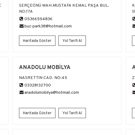
C
SERÇEÖNÜ MAH.MUSTAFA KEMAL PAŞA BUL.
K
NO:17A
S
05366594836
buz-park38@hotmail.com
Haritada Göster
Yol Tarifi Al
ANADOLU MOBİLYA
NASRETTİN CAD. NO:45
Z
03328132700
anadolumobilya@hotmail.com
Haritada Göster
Yol Tarifi Al