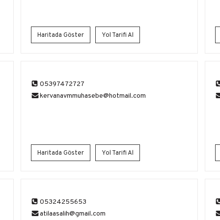
Haritada Göster
Yol Tarifi Al
05397472727
kervanavmmuhasebe@hotmail.com
Haritada Göster
Yol Tarifi Al
05324255653
atilaasalih@gmail.com