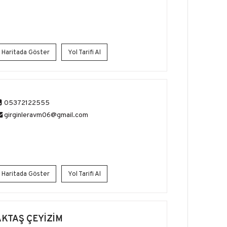
Haritada Göster
Yol Tarifi Al
05372122555
girginleravm06@gmail.com
Haritada Göster
Yol Tarifi Al
AKTAŞ ÇEYİZİM