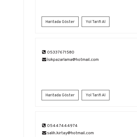
Haritada Göster
Yol Tarifi Al
05337671580
İ
sikpazarlama@hotmail.com
Haritada Göster
Yol Tarifi Al
05447444974
salih.kirtay@hotmail.com