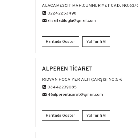
MAĞAZALARI
ALACAMESCİT MAH.CUMHURİYET CAD. NO:63/
02242253498
alisaitadiloglu@gmail.com
Haritada Göster
Yol Tarifi Al
ALPEREN TİCARET
RIDVAN HOCA YER ALTI ÇARŞISI NO:5-6
03442239085
46alperenticaret@gmail.com
Haritada Göster
Yol Tarifi Al