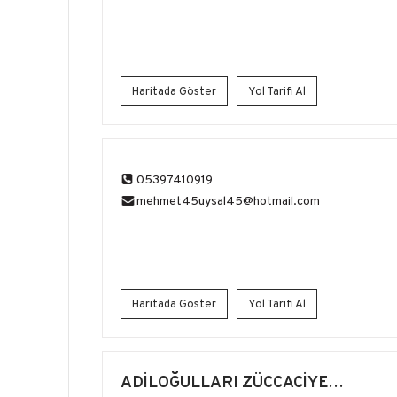
Haritada Göster
Yol Tarifi Al
05397410919
mehmet45uysal45@hotmail.com
Haritada Göster
Yol Tarifi Al
ADİLOĞULLARI ZÜCCACİYE