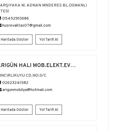
ARŞIYAKA M. ADNAN MNDERES BL.OSMANLI
İTESİ
05452910686
husrevaktas07@gmail.com
Haritada Göster
Yol Tarifi Al
ARIGÜN HALI MOB.ELEKT.EV
ALETLERİ
INCIRLIKUYU CD.NO:3/C
02623241582
arigunmobilya@hotmail.com
Haritada Göster
Yol Tarifi Al