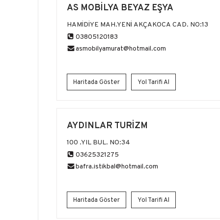
AS MOBİLYA BEYAZ EŞYA
HAMİDİYE MAH.YENİ AKÇAKOCA CAD. NO:13
03805120183
asmobilyamurat@hotmail.com
Haritada Göster
Yol Tarifi Al
AYDINLAR TURİZM
100 .YIL BUL. NO:34
03625321275
bafra.istikbal@hotmail.com
Haritada Göster
Yol Tarifi Al