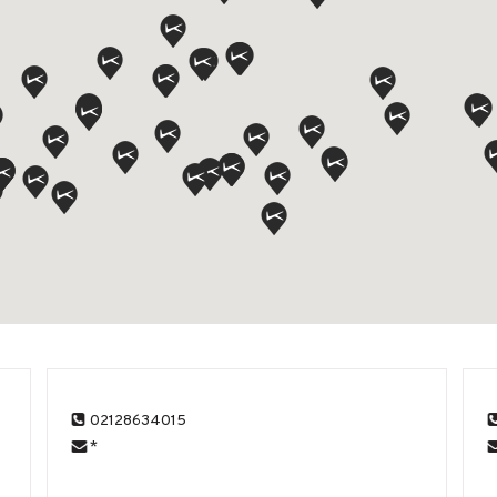
02128634015
*