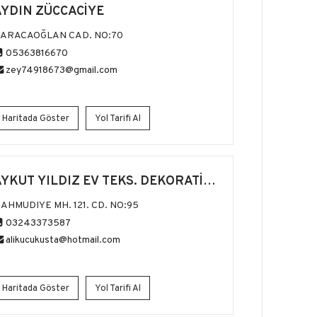
AYDIN ZÜCCACİYE
ARACAOĞLAN CAD. NO:70
05363816670
zey74918673@gmail.com
Haritada Göster
Yol Tarifi Al
YKUT YILDIZ EV TEKS. DEKORATİF
ÜRÜNLER
AHMUDIYE MH. 121. CD. NO:95
03243373587
alikucukusta@hotmail.com
Haritada Göster
Yol Tarifi Al