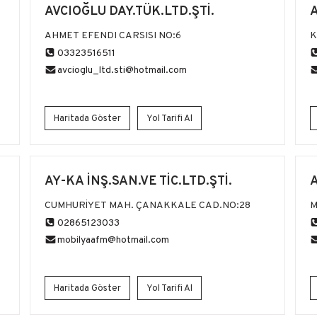
AVCIOĞLU DAY.TÜK.LTD.ŞTİ.
AHMET EFENDI CARSISI NO:6
K
03323516511
avcioglu_ltd.sti@hotmail.com
Haritada Göster
Yol Tarifi Al
AY-KA İNŞ.SAN.VE TİC.LTD.ŞTİ.
A
CUMHURİYET MAH. ÇANAKKALE CAD.NO:28
M
02865123033
mobilyaafm@hotmail.com
Haritada Göster
Yol Tarifi Al