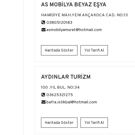
AS MOBİLYA BEYAZ EŞYA
HAMİDİYE MAH.YENİ AKÇAKOCA CAD. NO:13
03805120183
asmobilyamurat@hotmail.com
Haritada Göster
Yol Tarifi Al
AYDINLAR TURİZM
100 .YIL BUL. NO:34
03625321275
bafra.istikbal@hotmail.com
Haritada Göster
Yol Tarifi Al