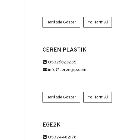
Haritada Göster
Yol Tarifi Al
CEREN PLASTIK
05326823235
info@cerengrp.com
Haritada Göster
Yol Tarifi Al
EGE2K
05324482178