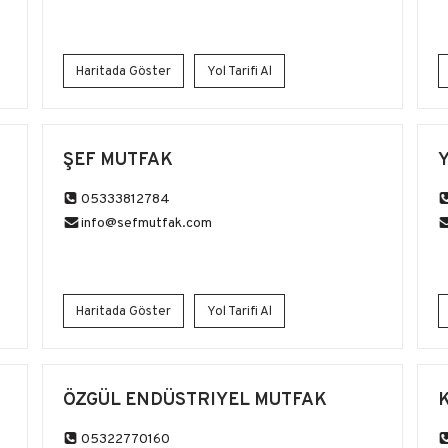
Haritada Göster
Yol Tarifi Al
ŞEF MUTFAK
05333812784
info@sefmutfak.com
Haritada Göster
Yol Tarifi Al
ÖZGÜL ENDÜSTRIYEL MUTFAK
05322770160