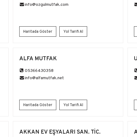
info@ozgulmutfak.com
Haritada Göster
Yol Tarifi Al
ALFA MUTFAK
05366430358
info@alfamutfak.net
Haritada Göster
Yol Tarifi Al
AKKAN EV EŞYALARI SAN. TİC.