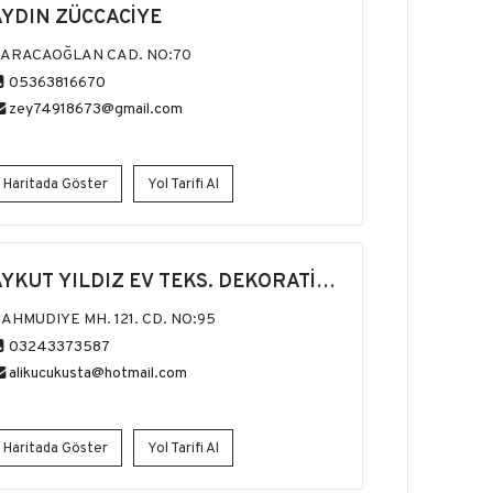
AYDIN ZÜCCACİYE
ARACAOĞLAN CAD. NO:70
05363816670
zey74918673@gmail.com
Haritada Göster
Yol Tarifi Al
YKUT YILDIZ EV TEKS. DEKORATİF
ÜRÜNLER
AHMUDIYE MH. 121. CD. NO:95
03243373587
alikucukusta@hotmail.com
Haritada Göster
Yol Tarifi Al