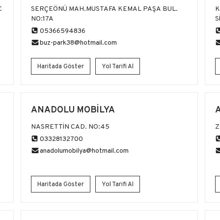
C
SERÇEÖNÜ MAH.MUSTAFA KEMAL PAŞA BUL.
K
NO:17A
S
05366594836
buz-park38@hotmail.com
Haritada Göster
Yol Tarifi Al
ANADOLU MOBİLYA
NASRETTİN CAD. NO:45
Z
03328132700
anadolumobilya@hotmail.com
Haritada Göster
Yol Tarifi Al