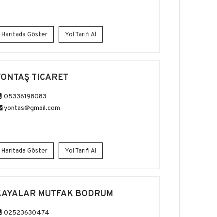
Haritada Göster
Yol Tarifi Al
YONTAŞ TICARET
05336198083
yontas@gmail.com
Haritada Göster
Yol Tarifi Al
KAYALAR MUTFAK BODRUM
02523630474