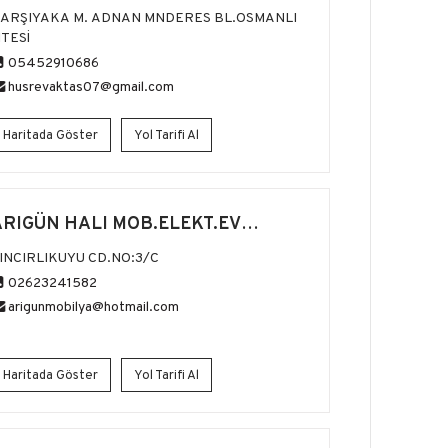
ARŞIYAKA M. ADNAN MNDERES BL.OSMANLI
İTESİ
05452910686
husrevaktas07@gmail.com
Haritada Göster
Yol Tarifi Al
ARIGÜN HALI MOB.ELEKT.EV
ALETLERİ
INCIRLIKUYU CD.NO:3/C
02623241582
arigunmobilya@hotmail.com
Haritada Göster
Yol Tarifi Al