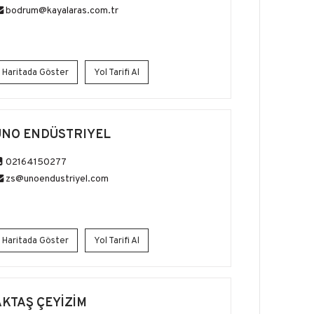
bodrum@kayalaras.com.tr
Haritada Göster
Yol Tarifi Al
UNO ENDÜSTRIYEL
02164150277
zs@unoendustriyel.com
Haritada Göster
Yol Tarifi Al
AKTAŞ ÇEYİZİM