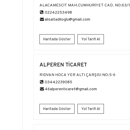
MAĞAZALARI
ALACAMESCİT MAH.CUMHURİYET CAD. NO:63/
02242253498
alisaitadiloglu@gmail.com
Haritada Göster
Yol Tarifi Al
ALPEREN TİCARET
RIDVAN HOCA YER ALTI ÇARŞISI NO:5-6
03442239085
46alperenticaret@gmail.com
Haritada Göster
Yol Tarifi Al