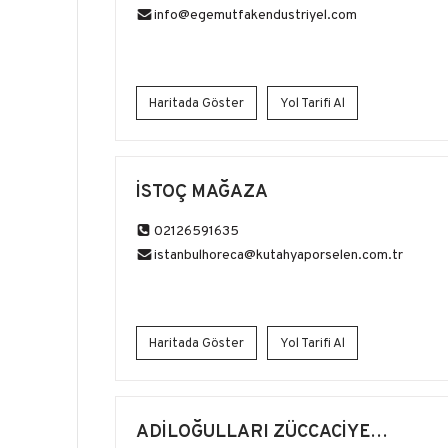
info@egemutfakendustriyel.com
Haritada Göster
Yol Tarifi Al
İSTOÇ MAĞAZA
02126591635
istanbulhoreca@kutahyaporselen.com.tr
Haritada Göster
Yol Tarifi Al
ADİLOĞULLARI ZÜCCACİYE