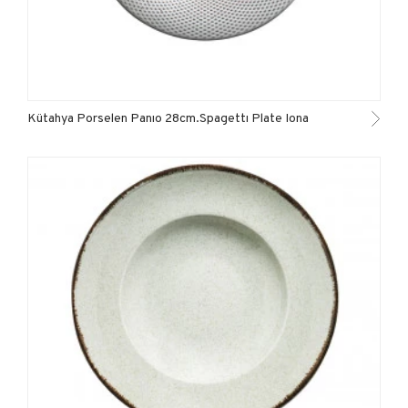
Kütahya Porselen Panıo 28cm.Spagettı Plate Iona