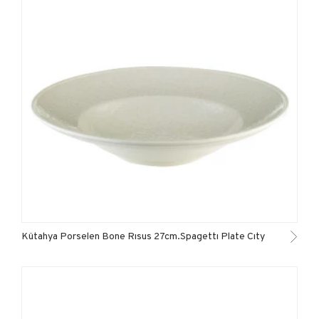
Kütahya Porselen Bone Rısus 27cm.Spagettı Plate Cıty