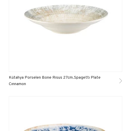
Kütahya Porselen Bone Rısus 27cm.Spagettı Plate
Cınnamon