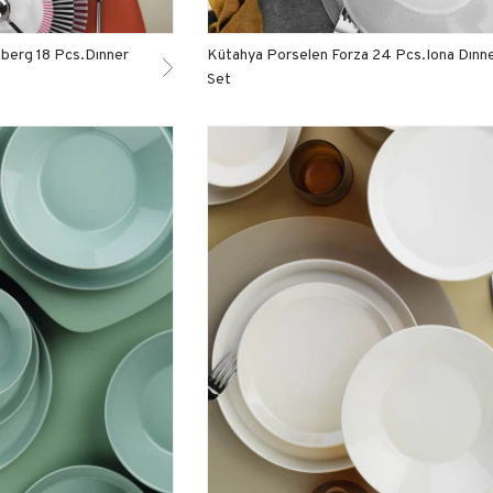
berg 18 Pcs.Dınner
Kütahya Porselen Forza 24 Pcs.Iona Dınn
Set