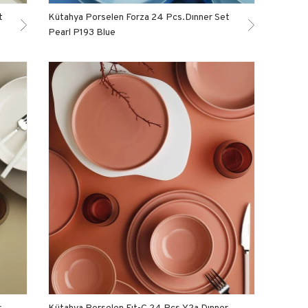
t
Kütahya Porselen Forza 24 Pcs.Dınner Set
Pearl P193 Blue
r
Kütahya Porselen Fıt-C 24 Pcs.Y2a Dınner