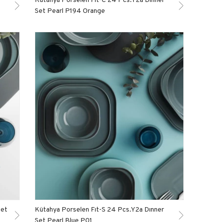
Set Pearl P194 Orange
Set
Kütahya Porselen Fıt-S 24 Pcs.Y2a Dınner
Set Pearl Blue P01