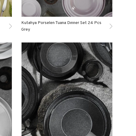
Kutahya Porselen Tuana Dınner Set 24 Pcs
Grey