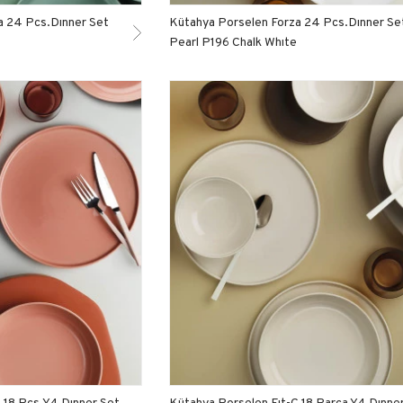
a 24 Pcs.Dınner Set
Kütahya Porselen Forza 24 Pcs.Dınner Se
Pearl P196 Chalk Whıte
 18 Pcs.Y4 Dınner Set
Kütahya Porselen Fıt-C 18 Parça Y4 Dınne