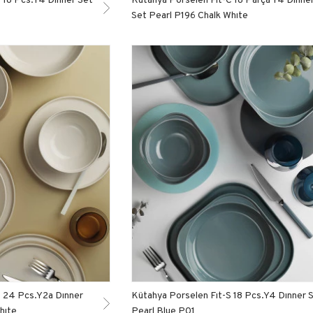
Set Pearl P196 Chalk Whıte
C 24 Pcs.Y2a Dınner
Kütahya Porselen Fıt-S 18 Pcs.Y4 Dınner 
hıte
Pearl Blue P01