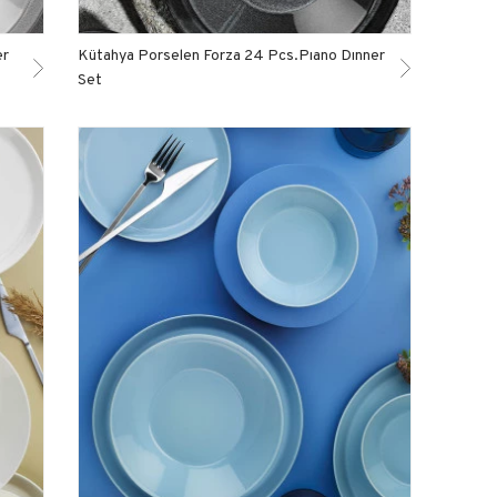
er
Kütahya Porselen Forza 24 Pcs.Pıano Dınner
Set