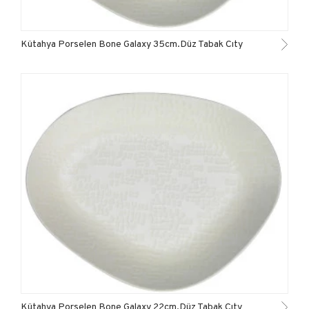
Kütahya Porselen Bone Galaxy 35cm.Düz Tabak Cıty
Kütahya Porselen Bone Galaxy 22cm.Düz Tabak Cıty