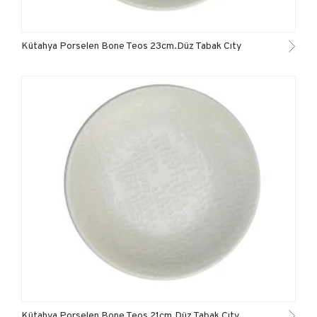
Kütahya Porselen Bone Teos 23cm.Düz Tabak Cıty
Kütahya Porselen Bone Teos 21cm.Düz Tabak Cıty