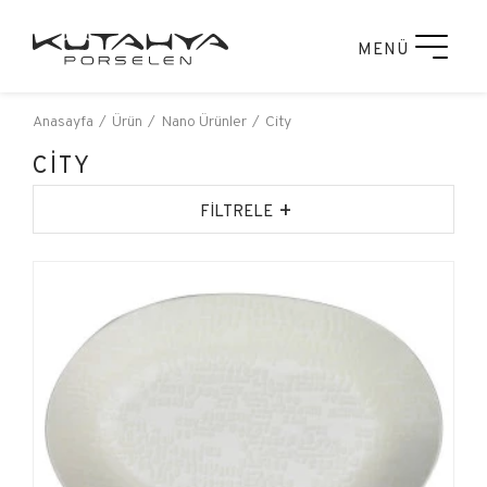
MENÜ
Anasayfa
Ürün
Nano Ürünler
City
CİTY
+
FİLTRELE