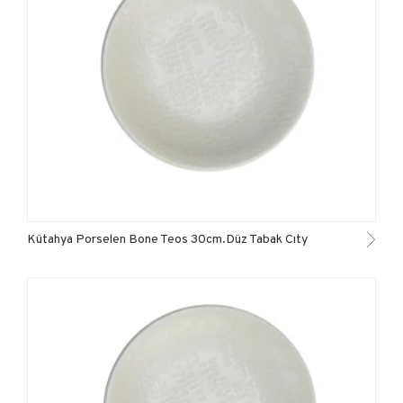
Kütahya Porselen Bone Teos 30cm.Düz Tabak Cıty