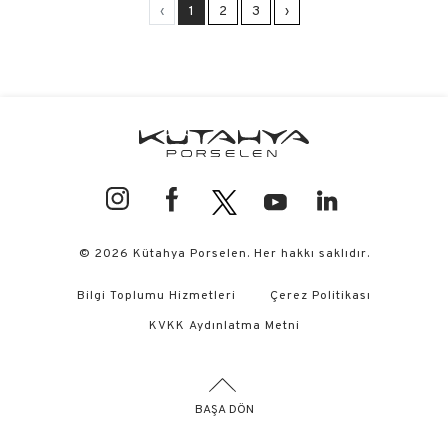
‹
1
2
3
›
© 2026 Kütahya Porselen. Her hakkı saklıdır.
Bilgi Toplumu Hizmetleri
Çerez Politikası
KVKK Aydınlatma Metni
BAŞA DÖN