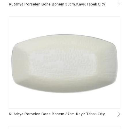
Kütahya Porselen Bone Bohem 33cm.Kayık Tabak Cıty
Kütahya Porselen Bone Bohem 27cm.Kayık Tabak Cıty