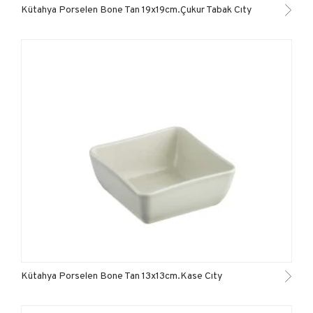
Kütahya Porselen Bone Tan 19x19cm.Çukur Tabak Cıty
Kütahya Porselen Bone Tan 13x13cm.Kase Cıty