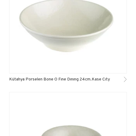
Kütahya Porselen Bone O Fıne Dınıng 24cm.Kase Cıty