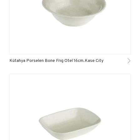
Kütahya Porselen Bone Frıg Otel 16cm.Kase Cıty