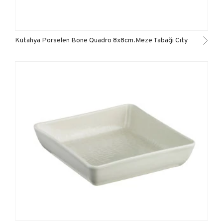
Kütahya Porselen Bone Quadro 8x8cm.Meze Tabağı Cıty