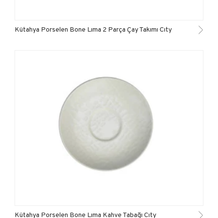
Kütahya Porselen Bone Lıma 2 Parça Çay Takımı Cıty
Kütahya Porselen Bone Lıma Kahve Tabağı Cıty