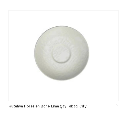
Kütahya Porselen Bone Lıma Çay Tabağı Cıty