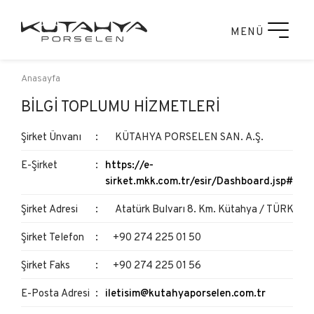
MENÜ
Anasayfa
BILGI TOPLUMU HIZMETLERI
Şirket Ünvanı
KÜTAHYA PORSELEN SAN. A.Ş.
E-Şirket
https://e-
sirket.mkk.com.tr/esir/Dashboard.jsp#/sirk
Şirket Adresi
Atatürk Bulvarı 8. Km. Kütahya / TÜRKİYE
Şirket Telefon
+90 274 225 01 50
Şirket Faks
+90 274 225 01 56
E-Posta Adresi
iletisim@kutahyaporselen.com.tr