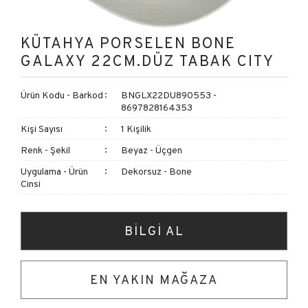
KÜTAHYA PORSELEN BONE
GALAXY 22CM.DÜZ TABAK CITY
Ürün Kodu - Barkod
BNGLX22DU890553 -
8697828164353
Kişi Sayısı
1 Kişilik
Renk - Şekil
Beyaz - Üçgen
Uygulama - Ürün
Dekorsuz - Bone
Cinsi
BİLGİ AL
EN YAKIN MAĞAZA