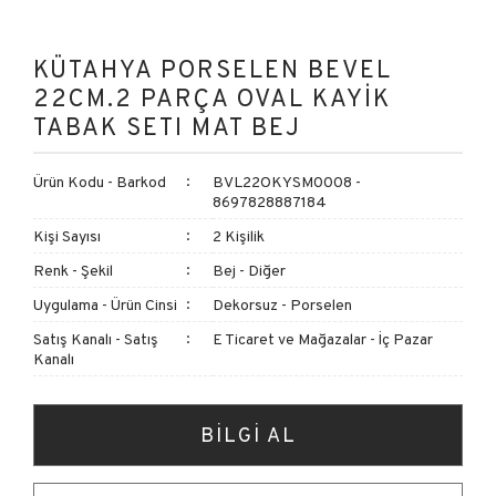
KÜTAHYA PORSELEN BEVEL
22CM.2 PARÇA OVAL KAYIK
TABAK SETI MAT BEJ
Ürün Kodu - Barkod
BVL22OKYSM0008 -
8697828887184
Kişi Sayısı
2 Kişilik
Renk - Şekil
Bej - Diğer
Uygulama - Ürün Cinsi
Dekorsuz - Porselen
Satış Kanalı - Satış
E Ticaret ve Mağazalar - İç Pazar
Kanalı
BİLGİ AL