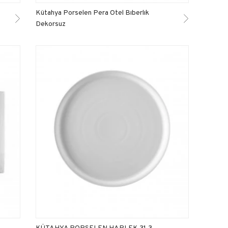
Kütahya Porselen Pera Otel Bıberlık
Dekorsuz
KÜTAHYA PORSELEN HARLEK 31,3