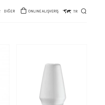
R
DİĞER
ONLINE ALIŞVERİŞ
TR