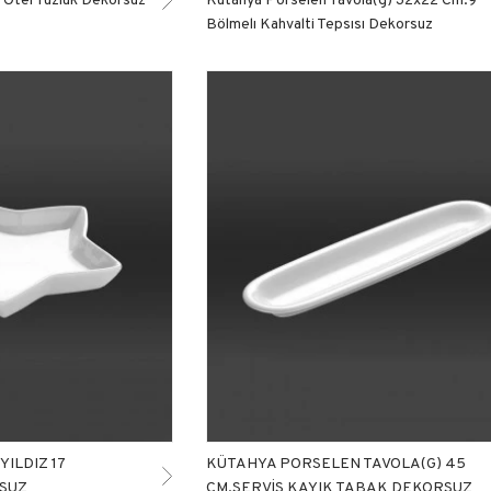
Bölmelı Kahvalti Tepsısı Dekorsuz
ILDIZ 17
KÜTAHYA PORSELEN TAVOLA(G) 45
RSUZ
CM.SERVİS KAYIK TABAK DEKORSUZ