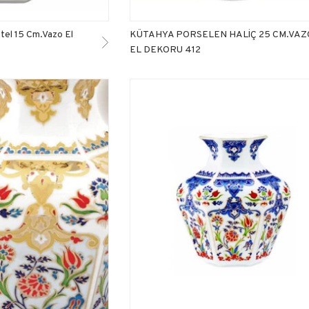
tel 15 Cm.Vazo El
KÜTAHYA PORSELEN HALİÇ 25 CM.VAZ
EL DEKORU 412