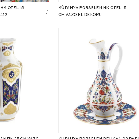
HK.OTEL 15
KÜTAHYA PORSELEN HK.OTEL 15
412
CM.VAZO EL DEKORU
ANTİK 25 CM.VAZO
KÜTAHYA PORSELEN PELİKAN 02 PAR