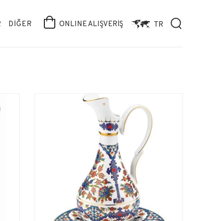
R
DİĞER
ONLINE ALIŞVERİŞ
TR