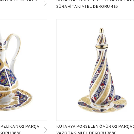
SÜRAHİ TAKIMI EL DEKORU 415
PELİKAN 02 PARÇA
KÜTAHYA PORSELEN ÖMÜR 02 PARÇA 
EKORU 3880
VAZO TAKIMI EL DEKORU 3880