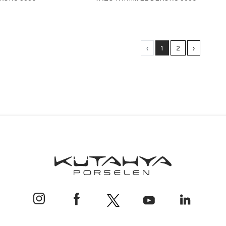
‹
1
2
›