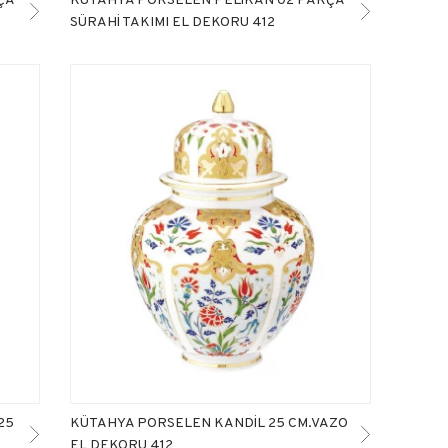
SÜRAHİ TAKIMI EL DEKORU 412
25
KÜTAHYA PORSELEN KANDİL 25 CM.VAZO
EL DEKORU 412