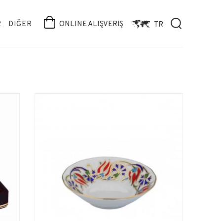
R
DİĞER
ONLINE ALIŞVERİŞ
TR