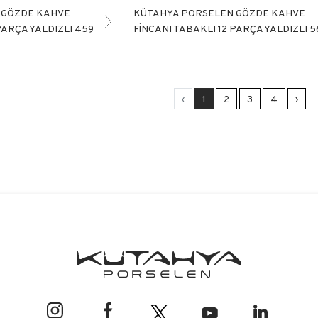
 GÖZDE KAHVE
KÜTAHYA PORSELEN GÖZDE KAHVE
PARÇA YALDIZLI 459
FİNCANI TABAKLI 12 PARÇA YALDIZLI 
‹
1
2
3
4
›