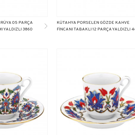
RÜYA 05 PARÇA
KÜTAHYA PORSELEN GÖZDE KAHVE
MI YALDIZLI 3860
FİNCANI TABAKLI 12 PARÇA YALDIZLI 