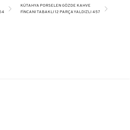
KÜTAHYA PORSELEN GÖZDE KAHVE
564
FİNCANI TABAKLI 12 PARÇA YALDIZLI 457