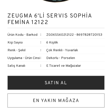
ZEUGMA 6'LI SERVIS SOPHIA
FEMINA 12122
Ürün Kodu - Barkod
ZG06SS60212122 - 8697828720153
Kişi Sayısı
6 Kişilik
Renk - Şekil
Çok Renkli - Yuvarlak
Uygulama - Ürün Cinsi
Dekorlu - Porselen
Satış Kanalı
E Ticaret ve Mağazalar
SATIN AL
EN YAKIN MAĞAZA