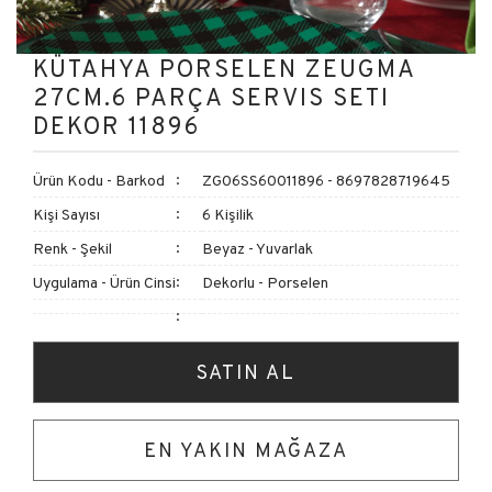
KÜTAHYA PORSELEN ZEUGMA
27CM.6 PARÇA SERVIS SETI
DEKOR 11896
Ürün Kodu - Barkod
ZG06SS60011896 - 8697828719645
Kişi Sayısı
6 Kişilik
Renk - Şekil
Beyaz - Yuvarlak
Uygulama - Ürün Cinsi
Dekorlu - Porselen
SATIN AL
EN YAKIN MAĞAZA