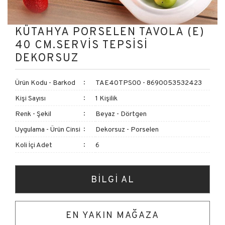
KÜTAHYA PORSELEN TAVOLA (E)
40 CM.SERVİS TEPSİSİ
DEKORSUZ
Ürün Kodu - Barkod
TAE40TPS00 - 8690053532423
Kişi Sayısı
1 Kişilik
Renk - Şekil
Beyaz - Dörtgen
Uygulama - Ürün Cinsi
Dekorsuz - Porselen
Koli İçi Adet
6
BİLGİ AL
EN YAKIN MAĞAZA