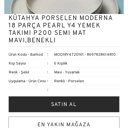
KÜTAHYA PORSELEN MODERNA
18 PARÇA PEARL Y4 YEMEK
TAKIMI P200 SEMI MAT
MAVI,BENEKLI
Ürün Kodu - Barkod
MOD18Y4720161 - 8697828614810
Kişi Sayısı
6 Kişilik
Renk - Şekil
Mavi - Yuvarlak
Uygulama - Ürün Cinsi
Renkli - Porselen
SATIN AL
EN YAKIN MAĞAZA