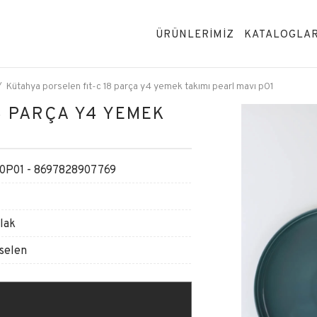
ÜRÜNLERİMİZ
KATALOGLA
Kütahya porselen fıt-c 18 parça y4 yemek takımı pearl mavı p01
8 PARÇA Y4 YEMEK
0P01 - 8697828907769
lak
rselen