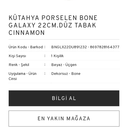
KÜTAHYA PORSELEN BONE
GALAXY 22CM.DÜZ TABAK
CINNAMON
Ürün Kodu - Barkod
BNGLX22DU891232 - 8697828164377
Kişi Sayısı
1 Kişilik
Renk - Şekil
Beyaz - Üçgen
Uygulama - Ürün
Dekorsuz - Bone
Cinsi
BİLGİ AL
EN YAKIN MAĞAZA