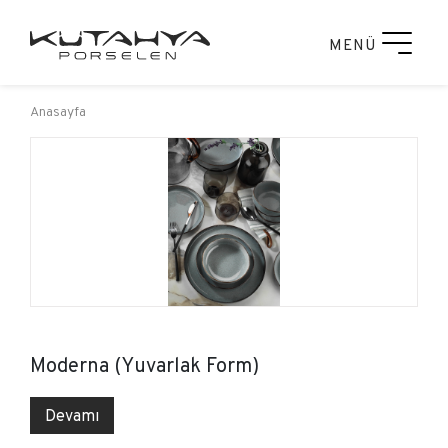
MENÜ
Anasayfa
Moderna (Yuvarlak Form)
Devamı