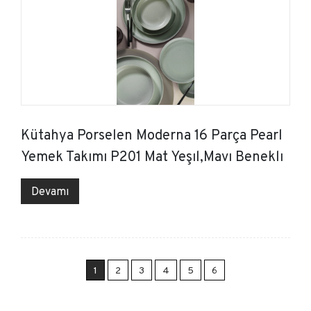
Kütahya Porselen Moderna 16 Parça Pearl
Yemek Takımı P201 Mat Yeşıl,Mavı Beneklı
Devamı
1
2
3
4
5
6