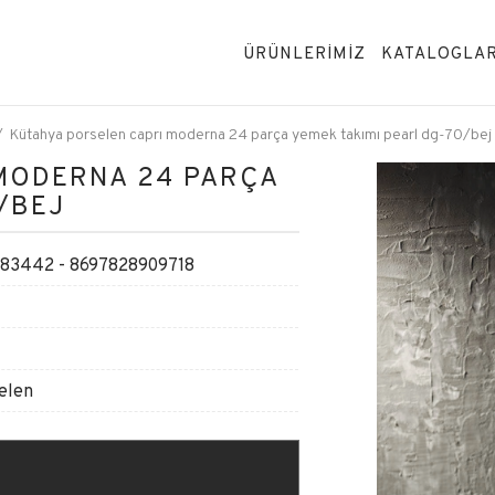
ÜRÜNLERİMİZ
KATALOGLA
Kütahya porselen caprı moderna 24 parça yemek takımı pearl dg-70/bej
MODERNA 24 PARÇA
/BEJ
3442 - 8697828909718
selen