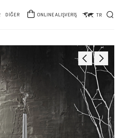
R
DİĞER
ONLINE ALIŞVERİŞ
TR