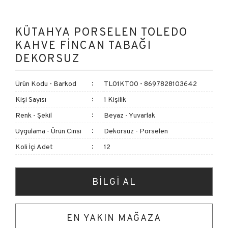
KÜTAHYA PORSELEN TOLEDO
KAHVE FİNCAN TABAĞI
DEKORSUZ
Ürün Kodu - Barkod
TL01KT00 - 8697828103642
Kişi Sayısı
1 Kişilik
Renk - Şekil
Beyaz - Yuvarlak
Uygulama - Ürün Cinsi
Dekorsuz - Porselen
Koli İçi Adet
12
BİLGİ AL
EN YAKIN MAĞAZA