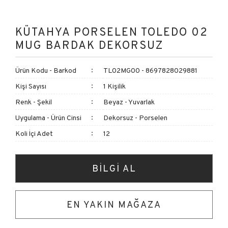
KÜTAHYA PORSELEN TOLEDO 02
MUG BARDAK DEKORSUZ
Ürün Kodu - Barkod
TL02MG00 - 8697828029881
Kişi Sayısı
1 Kişilik
Renk - Şekil
Beyaz - Yuvarlak
Uygulama - Ürün Cinsi
Dekorsuz - Porselen
Koli İçi Adet
12
BİLGİ AL
EN YAKIN MAĞAZA