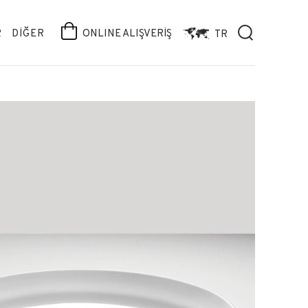
R
DİĞER
ONLINE ALIŞVERİŞ
TR