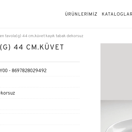
ÜRÜNLERİMİZ
KATALOGLA
en tavola(g) 44 cm.küvet kayık tabak dekorsuz
(G) 44 CM.KÜVET
00 - 8697828029492
ekorsuz