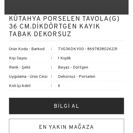
KÜTAHYA PORSELEN TAVOLA(G)
36 CM.DİKDÖRTGEN KAYIK
TABAK DEKORSUZ
Ürün Kodu - Barkod
TVG36DKY00 - 8697828026231
Kişi Sayısı
1 Kişilik
Renk - Şekil
Beyaz - Dörtgen
Uygulama - Ürün Cinsi
Dekorsuz - Porselen
Koli İçi Adet
6
BİLGİ AL
EN YAKIN MAĞAZA