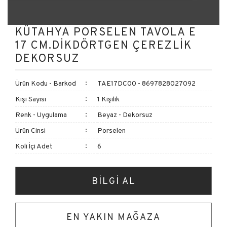
KÜTAHYA PORSELEN TAVOLA E
17 CM.DİKDÖRTGEN ÇEREZLİK
DEKORSUZ
Ürün Kodu - Barkod
TAE17DC00 - 8697828027092
Kişi Sayısı
1 Kişilik
Renk - Uygulama
Beyaz - Dekorsuz
Ürün Cinsi
Porselen
Koli İçi Adet
6
BİLGİ AL
EN YAKIN MAĞAZA