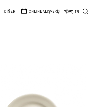
R
DİĞER
ONLINE ALIŞVERİŞ
TR