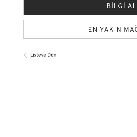
BİLGİ AL
EN YAKIN M
Listeye Dön