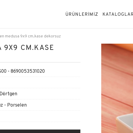
ÜRÜNLERİMİZ
KATALOGLA
len medusa 9x9 cm.kase dekorsuz
 9X9 CM.KASE
00 - 8690053531020
 Dörtgen
z - Porselen