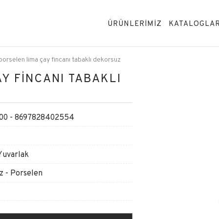
ÜRÜNLERİMİZ
KATALOGLA
orselen lima çay fincanı tabaklı dekorsuz
Y FİNCANI TABAKLI
00 - 8697828402554
Yuvarlak
z - Porselen