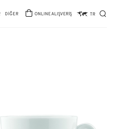
R
DİĞER
ONLINE ALIŞVERİŞ
TR