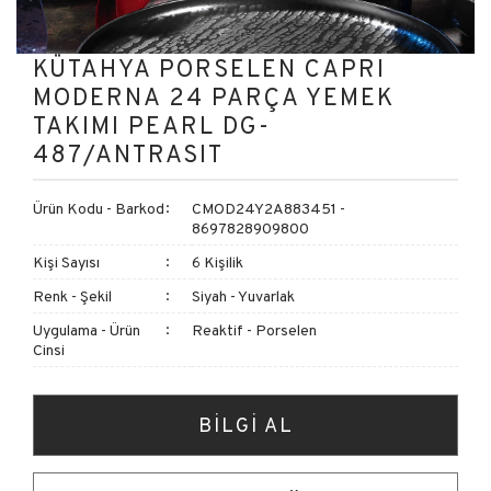
KÜTAHYA PORSELEN CAPRI
MODERNA 24 PARÇA YEMEK
TAKIMI PEARL DG-
487/ANTRASIT
Ürün Kodu - Barkod
CMOD24Y2A883451 -
8697828909800
Kişi Sayısı
6 Kişilik
Renk - Şekil
Siyah - Yuvarlak
Uygulama - Ürün
Reaktif - Porselen
Cinsi
BİLGİ AL