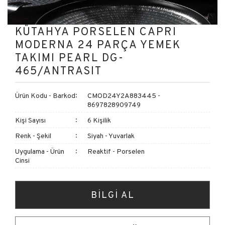
KÜTAHYA PORSELEN CAPRI
MODERNA 24 PARÇA YEMEK
TAKIMI PEARL DG-
465/ANTRASIT
Ürün Kodu - Barkod
CMOD24Y2A883445 -
8697828909749
Kişi Sayısı
6 Kişilik
Renk - Şekil
Siyah - Yuvarlak
Uygulama - Ürün
Reaktif - Porselen
Cinsi
BİLGİ AL