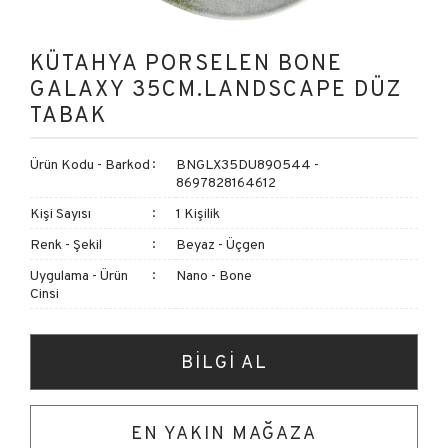
KÜTAHYA PORSELEN BONE
GALAXY 35CM.LANDSCAPE DÜZ
TABAK
Ürün Kodu - Barkod
BNGLX35DU890544 -
8697828164612
Kişi Sayısı
1 Kişilik
Renk - Şekil
Beyaz - Üçgen
Uygulama - Ürün
Nano - Bone
Cinsi
BİLGİ AL
EN YAKIN MAĞAZA