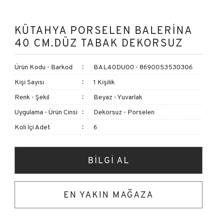
KÜTAHYA PORSELEN BALERİNA
40 CM.DÜZ TABAK DEKORSUZ
Ürün Kodu - Barkod
BAL40DU00 - 8690053530306
Kişi Sayısı
1 Kişilik
Renk - Şekil
Beyaz - Yuvarlak
Uygulama - Ürün Cinsi
Dekorsuz - Porselen
Koli İçi Adet
6
BİLGİ AL
EN YAKIN MAĞAZA