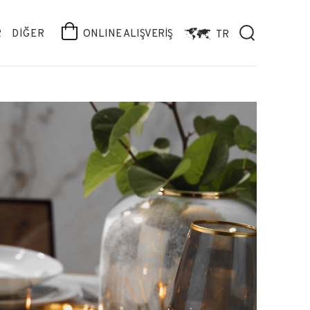
R
DİĞER
ONLINE ALIŞVERİŞ
TR