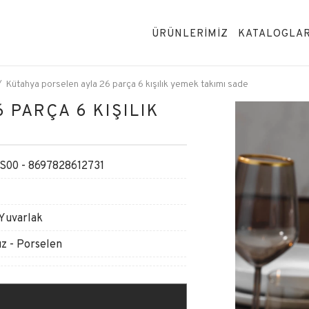
ÜRÜNLERİMİZ
KATALOGLA
Kütahya porselen ayla 26 parça 6 kışılık yemek takımı sade
 PARÇA 6 KIŞILIK
00 - 8697828612731
 Yuvarlak
z - Porselen
L