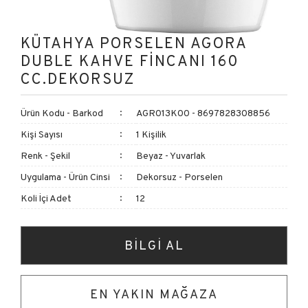
KÜTAHYA PORSELEN AGORA
DUBLE KAHVE FİNCANI 160
CC.DEKORSUZ
Ürün Kodu - Barkod
AGR013K00 - 8697828308856
Kişi Sayısı
1 Kişilik
Renk - Şekil
Beyaz - Yuvarlak
Uygulama - Ürün Cinsi
Dekorsuz - Porselen
Koli İçi Adet
12
BİLGİ AL
EN YAKIN MAĞAZA