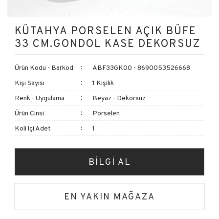
KÜTAHYA PORSELEN AÇIK BÜFE
33 CM.GONDOL KASE DEKORSUZ
Ürün Kodu - Barkod
ABF33GK00 - 8690053526668
Kişi Sayısı
1 Kişilik
Renk - Uygulama
Beyaz - Dekorsuz
Ürün Cinsi
Porselen
Koli İçi Adet
1
BİLGİ AL
EN YAKIN MAĞAZA