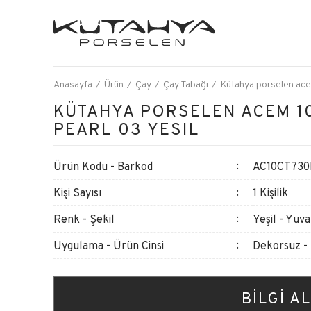
Anasayfa
Ürün
Çay
Çay Tabağı
Kütahya porselen ace
KÜTAHYA PORSELEN ACEM 1
PEARL 03 YESIL
Ürün Kodu - Barkod
AC10CT730
Kişi Sayısı
1 Kişilik
Renk - Şekil
Yeşil - Yuva
Uygulama - Ürün Cinsi
Dekorsuz -
BİLGİ AL