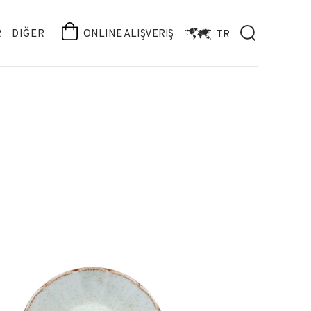
R
DİĞER
ONLINE ALIŞVERİŞ
TR