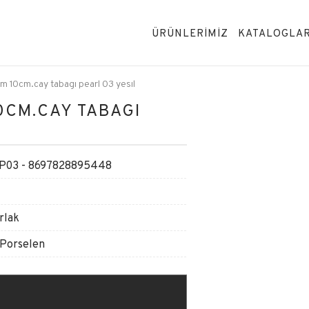
ÜRÜNLERİMİZ
KATALOGLA
m 10cm.cay tabagı pearl 03 yesıl
0CM.CAY TABAGI
P03 - 8697828895448
rlak
 Porselen