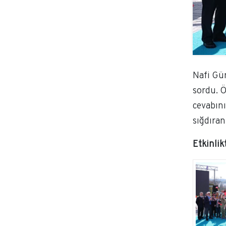
Nafi Gür
sordu. Ö
cevabını
sığdıran
Etkinli