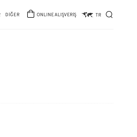
R
DİĞER
ONLINE ALIŞVERİŞ
TR