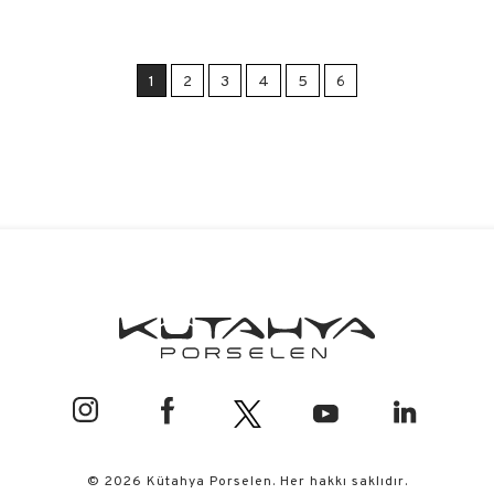
1
2
3
4
5
6
© 2026 Kütahya Porselen. Her hakkı saklıdır.