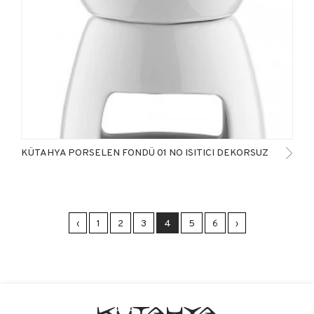
KÜTAHYA PORSELEN FONDÜ 01 NO ISITICI DEKORSUZ
‹
1
2
3
4
5
6
›