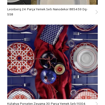
Leonberg 24 Parça Yemek Setı Nanodekor 885459 Dg-
558
Kütahya Porselen Zeugma 30 Parça Yemek Setı 11004