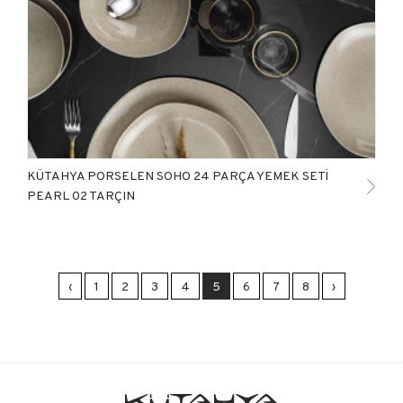
KÜTAHYA PORSELEN SOHO 24 PARÇA YEMEK SETİ
PEARL 02 TARÇIN
‹
1
2
3
4
5
6
7
8
›