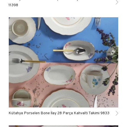
11398
Kütahya Porselen Bone İlay 28 Parça Kahvalti Takimi 9833