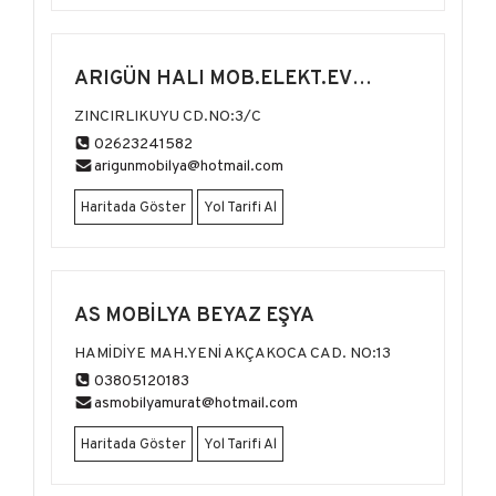
ARIGÜN HALI MOB.ELEKT.EV
ALETLERİ
ZINCIRLIKUYU CD.NO:3/C
02623241582
arigunmobilya@hotmail.com
Haritada Göster
Yol Tarifi Al
AS MOBİLYA BEYAZ EŞYA
HAMİDİYE MAH.YENİ AKÇAKOCA CAD. NO:13
03805120183
asmobilyamurat@hotmail.com
Haritada Göster
Yol Tarifi Al