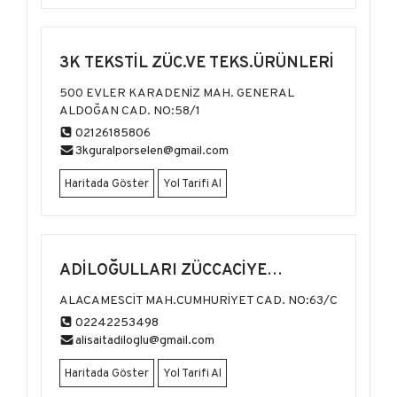
3K TEKSTİL ZÜC.VE TEKS.ÜRÜNLERİ
500 EVLER KARADENİZ MAH. GENERAL
ALDOĞAN CAD. NO:58/1
02126185806
3kguralporselen@gmail.com
Haritada Göster
Yol Tarifi Al
ADİLOĞULLARI ZÜCCACİYE
MAĞAZALARI
ALACAMESCİT MAH.CUMHURİYET CAD. NO:63/C
02242253498
alisaitadiloglu@gmail.com
Haritada Göster
Yol Tarifi Al