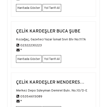
Haritada Göster
Yol Tarifi Al
ÇELIK KARDEŞLER BUCA ŞUBE
Kozağaç, Gazeteci Yazar İsmail Sivri Blv No:117A
02322230223
*
Haritada Göster
Yol Tarifi Al
ÇELIK KARDEŞLER MENDERES
ŞUBE
Merkez Depo Süleyman Demirel Bulv. No.10/D-E
05354615089
*