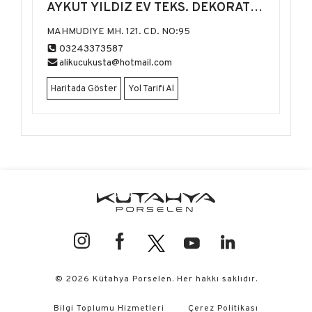
AYKUT YILDIZ EV TEKS. DEKORATİF
ÜRÜNLER
MAHMUDIYE MH. 121. CD. NO:95
03243373587
alikucukusta@hotmail.com
Haritada Göster
Yol Tarifi Al
© 2026 Kütahya Porselen. Her hakkı saklıdır.
Bilgi Toplumu Hizmetleri
Çerez Politikası