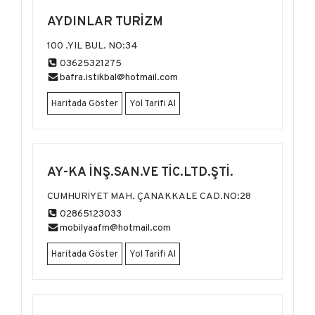
AYDINLAR TURİZM
100 .YIL BUL. NO:34
03625321275
bafra.istikbal@hotmail.com
Haritada Göster
Yol Tarifi Al
AY-KA İNŞ.SAN.VE TİC.LTD.ŞTİ.
CUMHURİYET MAH. ÇANAKKALE CAD.NO:28
02865123033
mobilyaafm@hotmail.com
Haritada Göster
Yol Tarifi Al