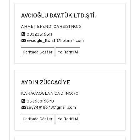
AVCIOĞLU DAY.TÜK.LTD.ŞTİ.
AHMET EFENDI CARSISI NO:6
03323516511
avcioglu_ltd.sti@hotmail.com
Haritada Göster
Yol Tarifi Al
AYDIN ZÜCCACİYE
KARACAOĞLAN CAD. NO:70
05363816670
zey74918673@gmail.com
Haritada Göster
Yol Tarifi Al