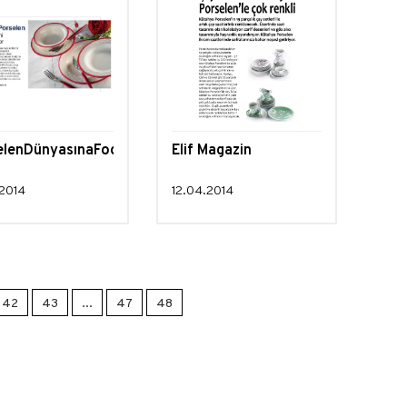
elenDünyasınaFocus
Elif Magazin
.2014
12.04.2014
42
43
...
47
48