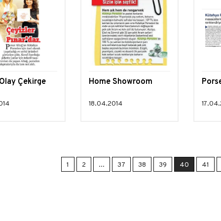
Olay Çekirge
Home Showroom
Pors
014
18.04.2014
17.04
1
2
...
37
38
39
40
41