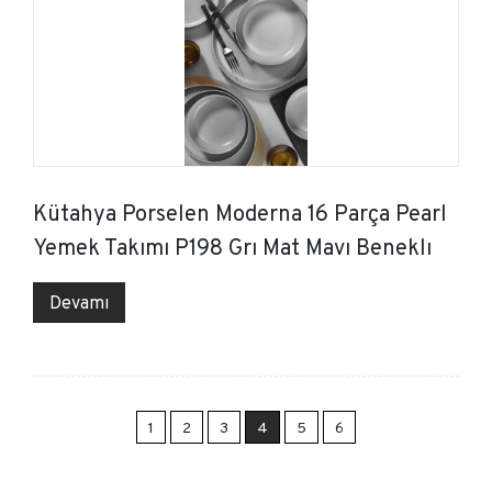
Kütahya Porselen Moderna 16 Parça Pearl
Yemek Takımı P198 Grı Mat Mavı Beneklı
Devamı
1
2
3
4
5
6